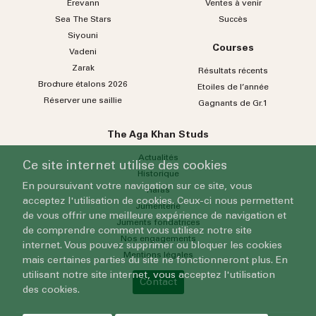
Erevann
Ventes à venir
Sea
The
Stars
Succès
Siyouni
Courses
Vadeni
Zarak
Résultats récents
Brochure étalons 2026
Etoiles de l’année
Réserver une saillie
Gagnants de Gr.1
The Aga Khan Studs
Actualités
Ce site internet utilise des cookies
Historique
En poursuivant votre navigation sur ce site, vous
Haras
acceptez l'utilisation de cookies. Ceux-ci nous permettent
Jumenterie
de vous offrir une meilleure expérience de navigation et
Juments fondatrices
de comprendre comment vous utilisez notre site
Nos engagements
internet. Vous pouvez supprimer ou bloquer les cookies
Mentions légales
mais certaines parties du site ne fonctionneront plus. En
utilisant notre site internet, vous acceptez l'utilisation
Contact
des cookies.