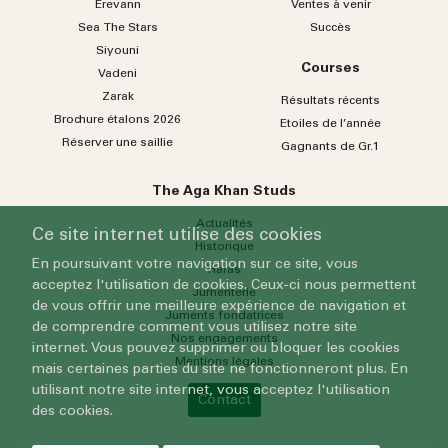
Erevann
Ventes à venir
Sea
The
Stars
Succès
Siyouni
Courses
Vadeni
Zarak
Résultats récents
Brochure étalons 2026
Etoiles de l’année
Réserver une saillie
Gagnants de Gr.1
The Aga Khan Studs
Actualités
Ce site internet utilise des cookies
Historique
En poursuivant votre navigation sur ce site, vous
Haras
acceptez l'utilisation de cookies. Ceux-ci nous permettent
Jumenterie
de vous offrir une meilleure expérience de navigation et
Juments fondatrices
de comprendre comment vous utilisez notre site
Nos engagements
internet. Vous pouvez supprimer ou bloquer les cookies
Mentions légales
mais certaines parties du site ne fonctionneront plus. En
utilisant notre site internet, vous acceptez l'utilisation
Contact
des cookies.