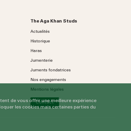
The Aga Khan Studs
Actualités
Historique
Haras
Jumenterie
Juments fondatrices
Nos engagements
Mentions légales
tent de vous offrir une meilleure expérience
Contact
oquer les cookies mais certaines parties du