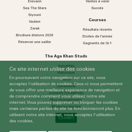
Erevann
Ventes à venir
Sea
The
Stars
Succès
Siyouni
Courses
Vadeni
Zarak
Résultats récents
Brochure étalons 2026
Etoiles de l’année
Réserver une saillie
Gagnants de Gr.1
The Aga Khan Studs
Actualités
Ce site internet utilise des cookies
Historique
En poursuivant votre navigation sur ce site, vous
Haras
acceptez l'utilisation de cookies. Ceux-ci nous permettent
Jumenterie
de vous offrir une meilleure expérience de navigation et
Juments fondatrices
de comprendre comment vous utilisez notre site
Nos engagements
internet. Vous pouvez supprimer ou bloquer les cookies
Mentions légales
mais certaines parties du site ne fonctionneront plus. En
utilisant notre site internet, vous acceptez l'utilisation
Contact
des cookies.