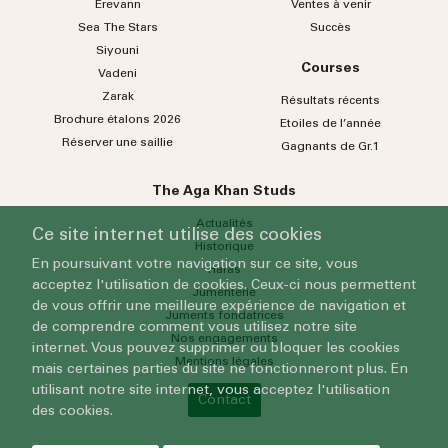
Erevann
Ventes à venir
Sea
The
Stars
Succès
Siyouni
Courses
Vadeni
Zarak
Résultats récents
Brochure étalons 2026
Etoiles de l’année
Réserver une saillie
Gagnants de Gr.1
The Aga Khan Studs
Actualités
Ce site internet utilise des cookies
Historique
En poursuivant votre navigation sur ce site, vous
Haras
acceptez l'utilisation de cookies. Ceux-ci nous permettent
Jumenterie
de vous offrir une meilleure expérience de navigation et
Juments fondatrices
de comprendre comment vous utilisez notre site
Nos engagements
internet. Vous pouvez supprimer ou bloquer les cookies
Mentions légales
mais certaines parties du site ne fonctionneront plus. En
utilisant notre site internet, vous acceptez l'utilisation
Contact
des cookies.