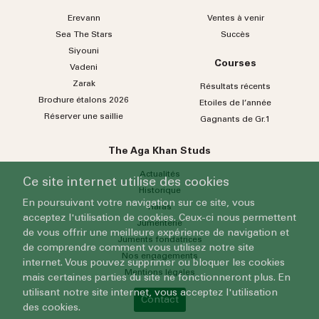
Erevann
Ventes à venir
Sea
The
Stars
Succès
Siyouni
Courses
Vadeni
Zarak
Résultats récents
Brochure étalons 2026
Etoiles de l’année
Réserver une saillie
Gagnants de Gr.1
The Aga Khan Studs
Actualités
Ce site internet utilise des cookies
Historique
En poursuivant votre navigation sur ce site, vous
Haras
acceptez l'utilisation de cookies. Ceux-ci nous permettent
Jumenterie
de vous offrir une meilleure expérience de navigation et
Juments fondatrices
de comprendre comment vous utilisez notre site
Nos engagements
internet. Vous pouvez supprimer ou bloquer les cookies
Mentions légales
mais certaines parties du site ne fonctionneront plus. En
utilisant notre site internet, vous acceptez l'utilisation
Contact
des cookies.