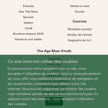
Erevann
Ventes à venir
Sea
The
Stars
Succès
Siyouni
Courses
Vadeni
Zarak
Résultats récents
Brochure étalons 2026
Etoiles de l’année
Réserver une saillie
Gagnants de Gr.1
The Aga Khan Studs
Actualités
Ce site internet utilise des cookies
Historique
En poursuivant votre navigation sur ce site, vous
Haras
acceptez l'utilisation de cookies. Ceux-ci nous permettent
Jumenterie
de vous offrir une meilleure expérience de navigation et
Juments fondatrices
de comprendre comment vous utilisez notre site
Nos engagements
internet. Vous pouvez supprimer ou bloquer les cookies
Mentions légales
mais certaines parties du site ne fonctionneront plus. En
utilisant notre site internet, vous acceptez l'utilisation
Contact
des cookies.