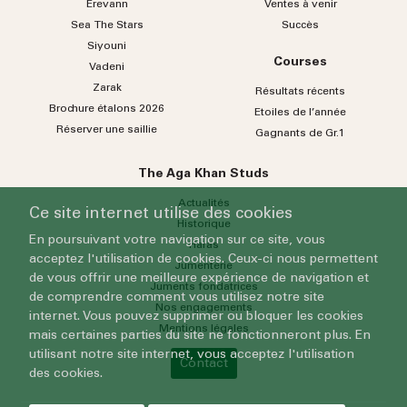
Erevann
Ventes à venir
Sea
The
Stars
Succès
Siyouni
Courses
Vadeni
Zarak
Résultats récents
Brochure étalons 2026
Etoiles de l’année
Réserver une saillie
Gagnants de Gr.1
The Aga Khan Studs
Actualités
Ce site internet utilise des cookies
Historique
En poursuivant votre navigation sur ce site, vous
Haras
acceptez l'utilisation de cookies. Ceux-ci nous permettent
Jumenterie
de vous offrir une meilleure expérience de navigation et
Juments fondatrices
de comprendre comment vous utilisez notre site
Nos engagements
internet. Vous pouvez supprimer ou bloquer les cookies
Mentions légales
mais certaines parties du site ne fonctionneront plus. En
utilisant notre site internet, vous acceptez l'utilisation
Contact
des cookies.