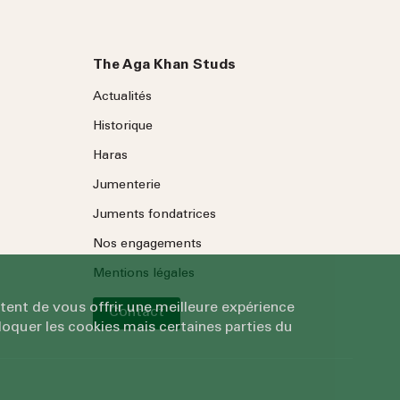
The Aga Khan Studs
Actualités
Historique
Haras
Jumenterie
Juments fondatrices
Nos engagements
Mentions légales
tent de vous offrir une meilleure expérience
Contact
oquer les cookies mais certaines parties du