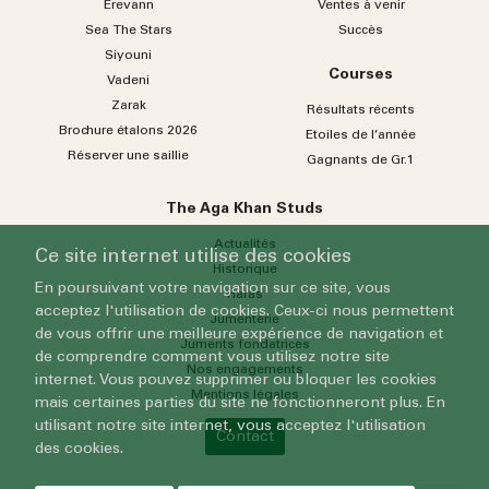
Erevann
Ventes à venir
Sea
The
Stars
Succès
Siyouni
Courses
Vadeni
Zarak
Résultats récents
Brochure étalons 2026
Etoiles de l’année
Réserver une saillie
Gagnants de Gr.1
The Aga Khan Studs
Actualités
Ce site internet utilise des cookies
Historique
En poursuivant votre navigation sur ce site, vous
Haras
acceptez l'utilisation de cookies. Ceux-ci nous permettent
Jumenterie
de vous offrir une meilleure expérience de navigation et
Juments fondatrices
de comprendre comment vous utilisez notre site
Nos engagements
internet. Vous pouvez supprimer ou bloquer les cookies
Mentions légales
mais certaines parties du site ne fonctionneront plus. En
utilisant notre site internet, vous acceptez l'utilisation
Contact
des cookies.