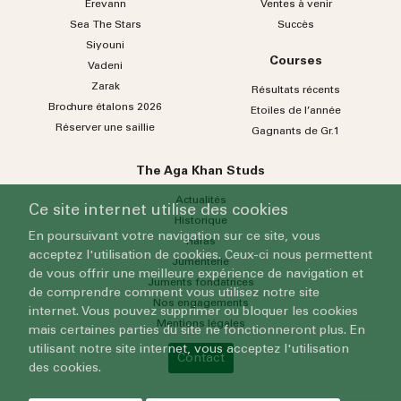
Erevann
Ventes à venir
Sea
The
Stars
Succès
Siyouni
Courses
Vadeni
Zarak
Résultats récents
Brochure étalons 2026
Etoiles de l’année
Réserver une saillie
Gagnants de Gr.1
The Aga Khan Studs
Actualités
Ce site internet utilise des cookies
Historique
En poursuivant votre navigation sur ce site, vous
Haras
acceptez l'utilisation de cookies. Ceux-ci nous permettent
Jumenterie
de vous offrir une meilleure expérience de navigation et
Juments fondatrices
de comprendre comment vous utilisez notre site
Nos engagements
internet. Vous pouvez supprimer ou bloquer les cookies
Mentions légales
mais certaines parties du site ne fonctionneront plus. En
utilisant notre site internet, vous acceptez l'utilisation
Contact
des cookies.