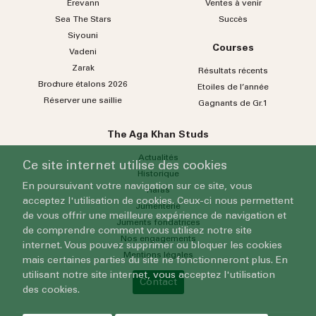
Erevann
Ventes à venir
Sea
The
Stars
Succès
Siyouni
Courses
Vadeni
Zarak
Résultats récents
Brochure étalons 2026
Etoiles de l’année
Réserver une saillie
Gagnants de Gr.1
The Aga Khan Studs
Actualités
Ce site internet utilise des cookies
Historique
En poursuivant votre navigation sur ce site, vous
Haras
acceptez l'utilisation de cookies. Ceux-ci nous permettent
Jumenterie
de vous offrir une meilleure expérience de navigation et
Juments fondatrices
de comprendre comment vous utilisez notre site
Nos engagements
internet. Vous pouvez supprimer ou bloquer les cookies
Mentions légales
mais certaines parties du site ne fonctionneront plus. En
utilisant notre site internet, vous acceptez l'utilisation
Contact
des cookies.