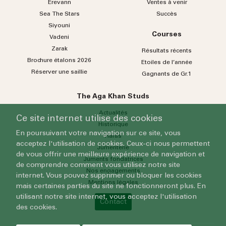
Erevann
Ventes à venir
Sea
The
Stars
Succès
Siyouni
Courses
Vadeni
Zarak
Résultats récents
Brochure étalons 2026
Etoiles de l’année
Réserver une saillie
Gagnants de Gr.1
The Aga Khan Studs
Actualités
Ce site internet utilise des cookies
Historique
En poursuivant votre navigation sur ce site, vous
Haras
acceptez l'utilisation de cookies. Ceux-ci nous permettent
Jumenterie
de vous offrir une meilleure expérience de navigation et
Juments fondatrices
de comprendre comment vous utilisez notre site
Nos engagements
internet. Vous pouvez supprimer ou bloquer les cookies
Mentions légales
mais certaines parties du site ne fonctionneront plus. En
utilisant notre site internet, vous acceptez l'utilisation
Contact
des cookies.