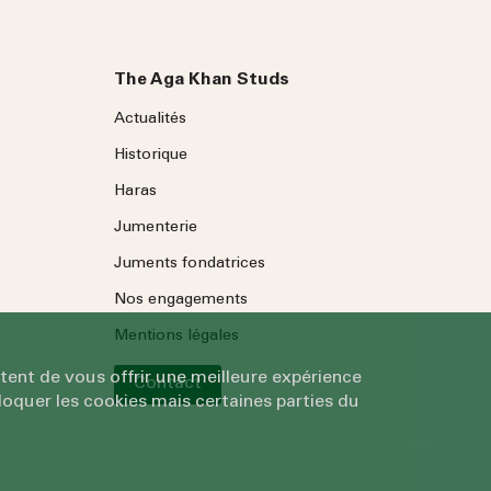
The Aga Khan Studs
Actualités
Historique
Haras
Jumenterie
Juments fondatrices
Nos engagements
Mentions légales
tent de vous offrir une meilleure expérience
Contact
oquer les cookies mais certaines parties du