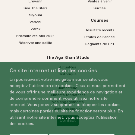
Erevann
Ventes à venir
Sea
The
Stars
Succès
Siyouni
Courses
Vadeni
Zarak
Résultats récents
Brochure étalons 2026
Etoiles de l’année
Réserver une saillie
Gagnants de Gr.1
The Aga Khan Studs
Actualités
Ce site internet utilise des cookies
Historique
En poursuivant votre navigation sur ce site, vous
Haras
acceptez l'utilisation de cookies. Ceux-ci nous permettent
Jumenterie
de vous offrir une meilleure expérience de navigation et
Juments fondatrices
de comprendre comment vous utilisez notre site
Nos engagements
internet. Vous pouvez supprimer ou bloquer les cookies
Mentions légales
mais certaines parties du site ne fonctionneront plus. En
utilisant notre site internet, vous acceptez l'utilisation
Contact
des cookies.