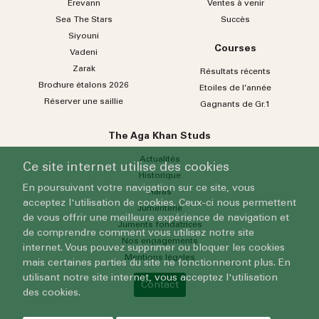
Erevann
Ventes à venir
Sea
The
Stars
Succès
Siyouni
Courses
Vadeni
Zarak
Résultats récents
Brochure étalons 2026
Etoiles de l’année
Réserver une saillie
Gagnants de Gr.1
The Aga Khan Studs
Actualités
Ce site internet utilise des cookies
Historique
En poursuivant votre navigation sur ce site, vous
Haras
acceptez l'utilisation de cookies. Ceux-ci nous permettent
Jumenterie
de vous offrir une meilleure expérience de navigation et
Juments fondatrices
de comprendre comment vous utilisez notre site
Nos engagements
internet. Vous pouvez supprimer ou bloquer les cookies
Mentions légales
mais certaines parties du site ne fonctionneront plus. En
utilisant notre site internet, vous acceptez l'utilisation
Contact
des cookies.