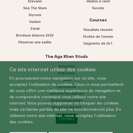
Erevann
Ventes à venir
Sea
The
Stars
Succès
Siyouni
Courses
Vadeni
Zarak
Résultats récents
Brochure étalons 2026
Etoiles de l’année
Réserver une saillie
Gagnants de Gr.1
The Aga Khan Studs
Actualités
Ce site internet utilise des cookies
Historique
En poursuivant votre navigation sur ce site, vous
Haras
acceptez l'utilisation de cookies. Ceux-ci nous permettent
Jumenterie
de vous offrir une meilleure expérience de navigation et
Juments fondatrices
de comprendre comment vous utilisez notre site
Nos engagements
internet. Vous pouvez supprimer ou bloquer les cookies
Mentions légales
mais certaines parties du site ne fonctionneront plus. En
utilisant notre site internet, vous acceptez l'utilisation
Contact
des cookies.