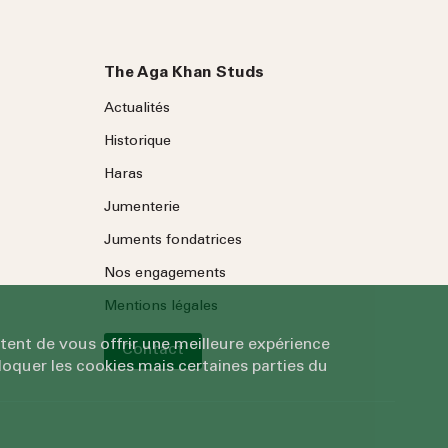
The Aga Khan Studs
Actualités
Historique
Haras
Jumenterie
Juments fondatrices
Nos engagements
Mentions légales
tent de vous offrir une meilleure expérience
Contact
oquer les cookies mais certaines parties du