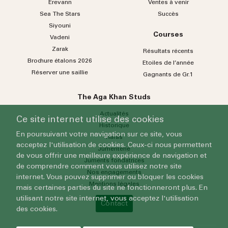
Erevann
Ventes à venir
Sea
The
Stars
Succès
Siyouni
Courses
Vadeni
Zarak
Résultats récents
Brochure étalons 2026
Etoiles de l’année
Réserver une saillie
Gagnants de Gr.1
The Aga Khan Studs
Actualités
Ce site internet utilise des cookies
Historique
En poursuivant votre navigation sur ce site, vous
Haras
acceptez l'utilisation de cookies. Ceux-ci nous permettent
Jumenterie
de vous offrir une meilleure expérience de navigation et
Juments fondatrices
de comprendre comment vous utilisez notre site
Nos engagements
internet. Vous pouvez supprimer ou bloquer les cookies
Mentions légales
mais certaines parties du site ne fonctionneront plus. En
utilisant notre site internet, vous acceptez l'utilisation
Contact
des cookies.