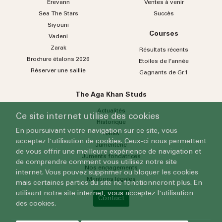
Erevann
Ventes à venir
Sea
The
Stars
Succès
Siyouni
Courses
Vadeni
Zarak
Résultats récents
Brochure étalons 2026
Etoiles de l’année
Réserver une saillie
Gagnants de Gr.1
The Aga Khan Studs
Actualités
Ce site internet utilise des cookies
Historique
En poursuivant votre navigation sur ce site, vous
Haras
acceptez l'utilisation de cookies. Ceux-ci nous permettent
Jumenterie
de vous offrir une meilleure expérience de navigation et
Juments fondatrices
de comprendre comment vous utilisez notre site
Nos engagements
internet. Vous pouvez supprimer ou bloquer les cookies
Mentions légales
mais certaines parties du site ne fonctionneront plus. En
utilisant notre site internet, vous acceptez l'utilisation
Contact
des cookies.