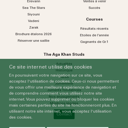
Erevann
Ventes à venir
Sea
The
Stars
Succès
Siyouni
Courses
Vadeni
Zarak
Résultats récents
Brochure étalons 2026
Etoiles de l’année
Réserver une saillie
Gagnants de Gr.1
The Aga Khan Studs
Actualités
Ce site internet utilise des cookies
Historique
En poursuivant votre navigation sur ce site, vous
Haras
acceptez l'utilisation de cookies. Ceux-ci nous permettent
Jumenterie
de vous offrir une meilleure expérience de navigation et
Juments fondatrices
de comprendre comment vous utilisez notre site
Nos engagements
internet. Vous pouvez supprimer ou bloquer les cookies
Mentions légales
mais certaines parties du site ne fonctionneront plus. En
utilisant notre site internet, vous acceptez l'utilisation
Contact
des cookies.