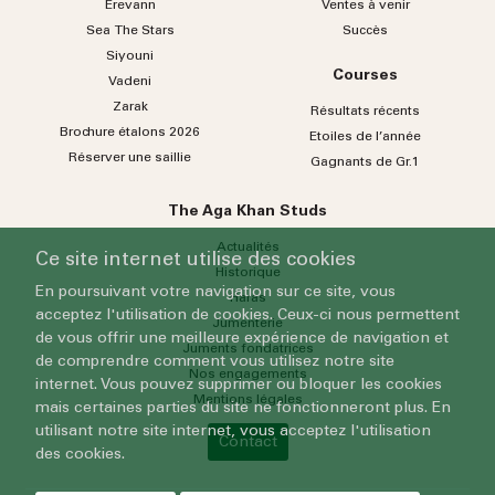
Erevann
Ventes à venir
Sea
The
Stars
Succès
Siyouni
Courses
Vadeni
Zarak
Résultats récents
Brochure étalons 2026
Etoiles de l’année
Réserver une saillie
Gagnants de Gr.1
The Aga Khan Studs
Actualités
Ce site internet utilise des cookies
Historique
En poursuivant votre navigation sur ce site, vous
Haras
acceptez l'utilisation de cookies. Ceux-ci nous permettent
Jumenterie
de vous offrir une meilleure expérience de navigation et
Juments fondatrices
de comprendre comment vous utilisez notre site
Nos engagements
internet. Vous pouvez supprimer ou bloquer les cookies
Mentions légales
mais certaines parties du site ne fonctionneront plus. En
utilisant notre site internet, vous acceptez l'utilisation
Contact
des cookies.