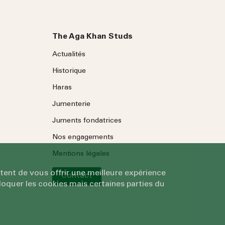
The Aga Khan Studs
Actualités
Historique
Haras
Jumenterie
Juments fondatrices
Nos engagements
Mentions légales
tent de vous offrir une meilleure expérience
Contact
oquer les cookies mais certaines parties du