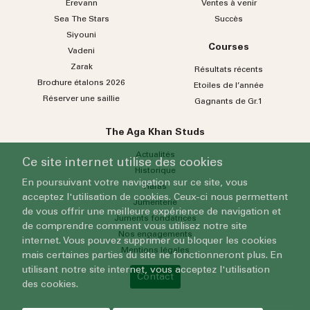
Erevann
Ventes à venir
Sea
The
Stars
Succès
Siyouni
Courses
Vadeni
Zarak
Résultats récents
Brochure étalons 2026
Etoiles de l’année
Réserver une saillie
Gagnants de Gr.1
The Aga Khan Studs
Actualités
Ce site internet utilise des cookies
Historique
En poursuivant votre navigation sur ce site, vous
Haras
acceptez l'utilisation de cookies. Ceux-ci nous permettent
Jumenterie
de vous offrir une meilleure expérience de navigation et
Juments fondatrices
de comprendre comment vous utilisez notre site
Nos engagements
internet. Vous pouvez supprimer ou bloquer les cookies
Mentions légales
mais certaines parties du site ne fonctionneront plus. En
utilisant notre site internet, vous acceptez l'utilisation
Contact
des cookies.