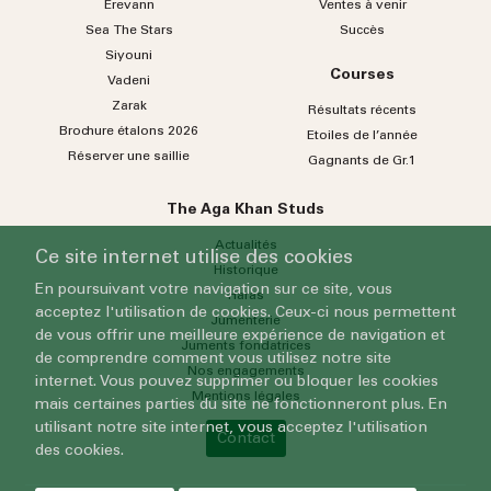
Erevann
Ventes à venir
Sea
The
Stars
Succès
Siyouni
Courses
Vadeni
Zarak
Résultats récents
Brochure étalons 2026
Etoiles de l’année
Réserver une saillie
Gagnants de Gr.1
The Aga Khan Studs
Actualités
Ce site internet utilise des cookies
Historique
En poursuivant votre navigation sur ce site, vous
Haras
acceptez l'utilisation de cookies. Ceux-ci nous permettent
Jumenterie
de vous offrir une meilleure expérience de navigation et
Juments fondatrices
de comprendre comment vous utilisez notre site
Nos engagements
internet. Vous pouvez supprimer ou bloquer les cookies
Mentions légales
mais certaines parties du site ne fonctionneront plus. En
utilisant notre site internet, vous acceptez l'utilisation
Contact
des cookies.