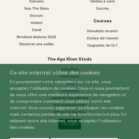
Erevann
Ventes à venir
Sea
The
Stars
Succès
Siyouni
Courses
Vadeni
Zarak
Résultats récents
Brochure étalons 2026
Etoiles de l’année
Réserver une saillie
Gagnants de Gr.1
The Aga Khan Studs
Actualités
Ce site internet utilise des cookies
Historique
En poursuivant votre navigation sur ce site, vous
Haras
acceptez l'utilisation de cookies. Ceux-ci nous permettent
Jumenterie
de vous offrir une meilleure expérience de navigation et
Juments fondatrices
de comprendre comment vous utilisez notre site
Nos engagements
internet. Vous pouvez supprimer ou bloquer les cookies
Mentions légales
mais certaines parties du site ne fonctionneront plus. En
utilisant notre site internet, vous acceptez l'utilisation
Contact
des cookies.