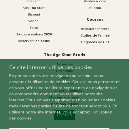
Erevann
Ventes à venir
Sea
The
Stars
Succès
Siyouni
Courses
Vadeni
Zarak
Résultats récents
Brochure étalons 2026
Etoiles de l’année
Réserver une saillie
Gagnants de Gr.1
The Aga Khan Studs
Actualités
Ce site internet utilise des cookies
Historique
En poursuivant votre navigation sur ce site, vous
Haras
acceptez l'utilisation de cookies. Ceux-ci nous permettent
Jumenterie
de vous offrir une meilleure expérience de navigation et
Juments fondatrices
de comprendre comment vous utilisez notre site
Nos engagements
internet. Vous pouvez supprimer ou bloquer les cookies
Mentions légales
mais certaines parties du site ne fonctionneront plus. En
utilisant notre site internet, vous acceptez l'utilisation
Contact
des cookies.