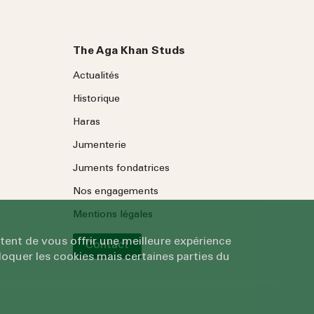
The Aga Khan Studs
Actualités
Historique
Haras
Jumenterie
Juments fondatrices
Nos engagements
Mentions légales
tent de vous offrir une meilleure expérience
Contact
oquer les cookies mais certaines parties du