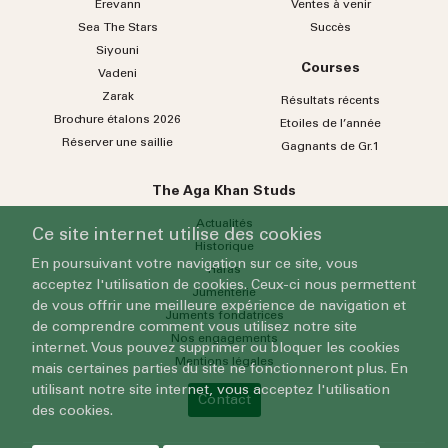
Erevann
Ventes à venir
Sea
The
Stars
Succès
Siyouni
Courses
Vadeni
Zarak
Résultats récents
Brochure étalons 2026
Etoiles de l’année
Réserver une saillie
Gagnants de Gr.1
The Aga Khan Studs
Actualités
Ce site internet utilise des cookies
Historique
En poursuivant votre navigation sur ce site, vous
Haras
acceptez l'utilisation de cookies. Ceux-ci nous permettent
Jumenterie
de vous offrir une meilleure expérience de navigation et
Juments fondatrices
de comprendre comment vous utilisez notre site
Nos engagements
internet. Vous pouvez supprimer ou bloquer les cookies
Mentions légales
mais certaines parties du site ne fonctionneront plus. En
utilisant notre site internet, vous acceptez l'utilisation
Contact
des cookies.