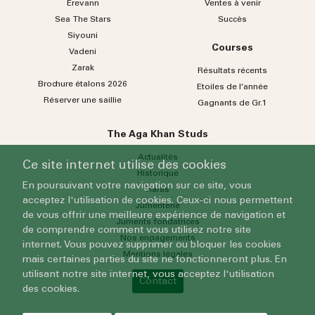
Erevann
Ventes à venir
Sea
The
Stars
Succès
Siyouni
Courses
Vadeni
Zarak
Résultats récents
Brochure étalons 2026
Etoiles de l’année
Réserver une saillie
Gagnants de Gr.1
The Aga Khan Studs
Actualités
Ce site internet utilise des cookies
Historique
En poursuivant votre navigation sur ce site, vous
Haras
acceptez l'utilisation de cookies. Ceux-ci nous permettent
Jumenterie
de vous offrir une meilleure expérience de navigation et
Juments fondatrices
de comprendre comment vous utilisez notre site
Nos engagements
internet. Vous pouvez supprimer ou bloquer les cookies
Mentions légales
mais certaines parties du site ne fonctionneront plus. En
utilisant notre site internet, vous acceptez l'utilisation
Contact
des cookies.