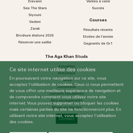
Erevann
Ventes à venir
Sea
The
Stars
Succès
Siyouni
Courses
Vadeni
Zarak
Résultats récents
Brochure étalons 2026
Etoiles de l’année
Réserver une saillie
Gagnants de Gr.1
The Aga Khan Studs
Actualités
Ce site internet utilise des cookies
Historique
En poursuivant votre navigation sur ce site, vous
Haras
acceptez l'utilisation de cookies. Ceux-ci nous permettent
Jumenterie
de vous offrir une meilleure expérience de navigation et
Juments fondatrices
de comprendre comment vous utilisez notre site
Nos engagements
internet. Vous pouvez supprimer ou bloquer les cookies
Mentions légales
mais certaines parties du site ne fonctionneront plus. En
utilisant notre site internet, vous acceptez l'utilisation
Contact
des cookies.