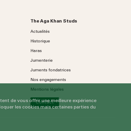
The Aga Khan Studs
Actualités
Historique
Haras
Jumenterie
Juments fondatrices
Nos engagements
Mentions légales
tent de vous offrir une meilleure expérience
Contact
oquer les cookies mais certaines parties du