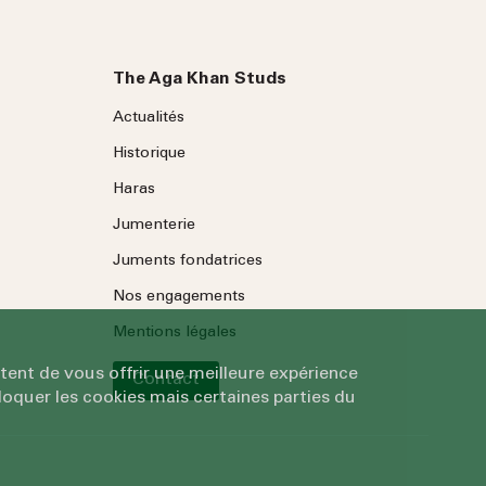
The Aga Khan Studs
Actualités
Historique
Haras
Jumenterie
Juments fondatrices
Nos engagements
Mentions légales
tent de vous offrir une meilleure expérience
Contact
oquer les cookies mais certaines parties du