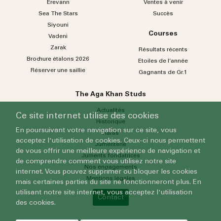
Erevann
Ventes à venir
Sea
The
Stars
Succès
Siyouni
Courses
Vadeni
Zarak
Résultats récents
Brochure étalons 2026
Etoiles de l’année
Réserver une saillie
Gagnants de Gr.1
The Aga Khan Studs
Actualités
Ce site internet utilise des cookies
Historique
En poursuivant votre navigation sur ce site, vous
Haras
acceptez l'utilisation de cookies. Ceux-ci nous permettent
Jumenterie
de vous offrir une meilleure expérience de navigation et
Juments fondatrices
de comprendre comment vous utilisez notre site
Nos engagements
internet. Vous pouvez supprimer ou bloquer les cookies
Mentions légales
mais certaines parties du site ne fonctionneront plus. En
utilisant notre site internet, vous acceptez l'utilisation
Contact
des cookies.