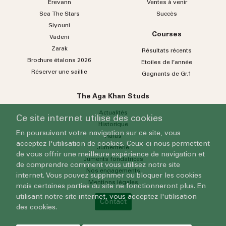
Erevann
Ventes à venir
Sea
The
Stars
Succès
Siyouni
Courses
Vadeni
Zarak
Résultats récents
Brochure étalons 2026
Etoiles de l’année
Réserver une saillie
Gagnants de Gr.1
The Aga Khan Studs
Actualités
Ce site internet utilise des cookies
Historique
En poursuivant votre navigation sur ce site, vous
Haras
acceptez l'utilisation de cookies. Ceux-ci nous permettent
Jumenterie
de vous offrir une meilleure expérience de navigation et
Juments fondatrices
de comprendre comment vous utilisez notre site
Nos engagements
internet. Vous pouvez supprimer ou bloquer les cookies
Mentions légales
mais certaines parties du site ne fonctionneront plus. En
utilisant notre site internet, vous acceptez l'utilisation
Contact
des cookies.