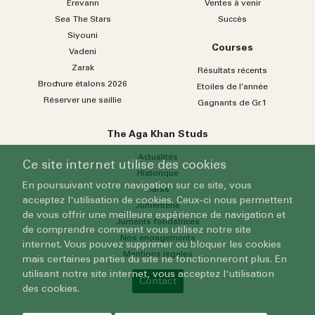
Erevann
Ventes à venir
Sea
The
Stars
Succès
Siyouni
Courses
Vadeni
Zarak
Résultats récents
Brochure étalons 2026
Etoiles de l’année
Réserver une saillie
Gagnants de Gr.1
The Aga Khan Studs
Actualités
Ce site internet utilise des cookies
Historique
En poursuivant votre navigation sur ce site, vous
Haras
acceptez l'utilisation de cookies. Ceux-ci nous permettent
Jumenterie
de vous offrir une meilleure expérience de navigation et
Juments fondatrices
de comprendre comment vous utilisez notre site
Nos engagements
internet. Vous pouvez supprimer ou bloquer les cookies
Mentions légales
mais certaines parties du site ne fonctionneront plus. En
utilisant notre site internet, vous acceptez l'utilisation
Contact
des cookies.