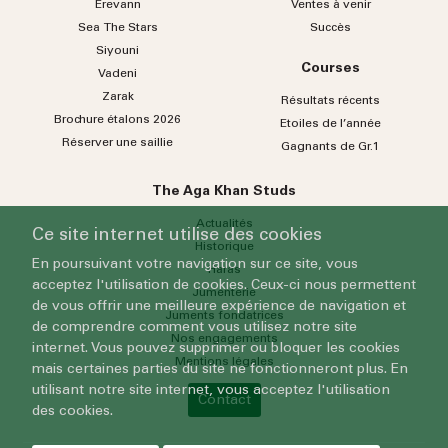
Erevann
Ventes à venir
Sea
The
Stars
Succès
Siyouni
Courses
Vadeni
Zarak
Résultats récents
Brochure étalons 2026
Etoiles de l’année
Réserver une saillie
Gagnants de Gr.1
The Aga Khan Studs
Actualités
Ce site internet utilise des cookies
Historique
En poursuivant votre navigation sur ce site, vous
Haras
acceptez l'utilisation de cookies. Ceux-ci nous permettent
Jumenterie
de vous offrir une meilleure expérience de navigation et
Juments fondatrices
de comprendre comment vous utilisez notre site
Nos engagements
internet. Vous pouvez supprimer ou bloquer les cookies
Mentions légales
mais certaines parties du site ne fonctionneront plus. En
utilisant notre site internet, vous acceptez l'utilisation
Contact
des cookies.