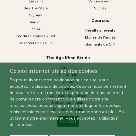
Erevann
Ventes à venir
Sea
The
Stars
Succès
Siyouni
Courses
Vadeni
Zarak
Résultats récents
Brochure étalons 2026
Etoiles de l’année
Réserver une saillie
Gagnants de Gr.1
The Aga Khan Studs
Actualités
Ce site internet utilise des cookies
Historique
En poursuivant votre navigation sur ce site, vous
Haras
acceptez l'utilisation de cookies. Ceux-ci nous permettent
Jumenterie
de vous offrir une meilleure expérience de navigation et
Juments fondatrices
de comprendre comment vous utilisez notre site
Nos engagements
internet. Vous pouvez supprimer ou bloquer les cookies
Mentions légales
mais certaines parties du site ne fonctionneront plus. En
utilisant notre site internet, vous acceptez l'utilisation
Contact
des cookies.