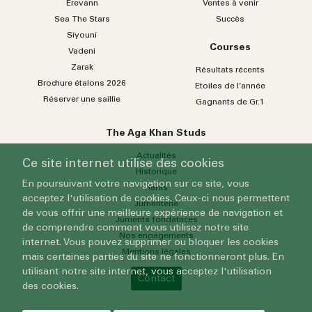
Erevann
Ventes à venir
Sea
The
Stars
Succès
Siyouni
Courses
Vadeni
Zarak
Résultats récents
Brochure étalons 2026
Etoiles de l’année
Réserver une saillie
Gagnants de Gr.1
The Aga Khan Studs
Actualités
Ce site internet utilise des cookies
Historique
En poursuivant votre navigation sur ce site, vous
Haras
acceptez l'utilisation de cookies. Ceux-ci nous permettent
Jumenterie
de vous offrir une meilleure expérience de navigation et
Juments fondatrices
de comprendre comment vous utilisez notre site
Nos engagements
internet. Vous pouvez supprimer ou bloquer les cookies
Mentions légales
mais certaines parties du site ne fonctionneront plus. En
utilisant notre site internet, vous acceptez l'utilisation
Contact
des cookies.