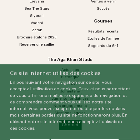
Erevann
Ventes à venir
Sea
The
Stars
Succès
Siyouni
Courses
Vadeni
Zarak
Résultats récents
Brochure étalons 2026
Etoiles de l’année
Réserver une saillie
Gagnants de Gr.1
The Aga Khan Studs
Actualités
Ce site internet utilise des cookies
Historique
En poursuivant votre navigation sur ce site, vous
Haras
acceptez l'utilisation de cookies. Ceux-ci nous permettent
Jumenterie
de vous offrir une meilleure expérience de navigation et
Juments fondatrices
de comprendre comment vous utilisez notre site
Nos engagements
internet. Vous pouvez supprimer ou bloquer les cookies
Mentions légales
mais certaines parties du site ne fonctionneront plus. En
utilisant notre site internet, vous acceptez l'utilisation
Contact
des cookies.