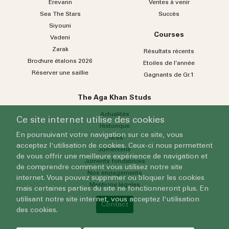
Erevann
Ventes à venir
Sea
The
Stars
Succès
Siyouni
Courses
Vadeni
Zarak
Résultats récents
Brochure étalons 2026
Etoiles de l’année
Réserver une saillie
Gagnants de Gr.1
The Aga Khan Studs
Actualités
Ce site internet utilise des cookies
Historique
En poursuivant votre navigation sur ce site, vous
Haras
acceptez l'utilisation de cookies. Ceux-ci nous permettent
Jumenterie
de vous offrir une meilleure expérience de navigation et
Juments fondatrices
de comprendre comment vous utilisez notre site
Nos engagements
internet. Vous pouvez supprimer ou bloquer les cookies
Mentions légales
mais certaines parties du site ne fonctionneront plus. En
utilisant notre site internet, vous acceptez l'utilisation
Contact
des cookies.