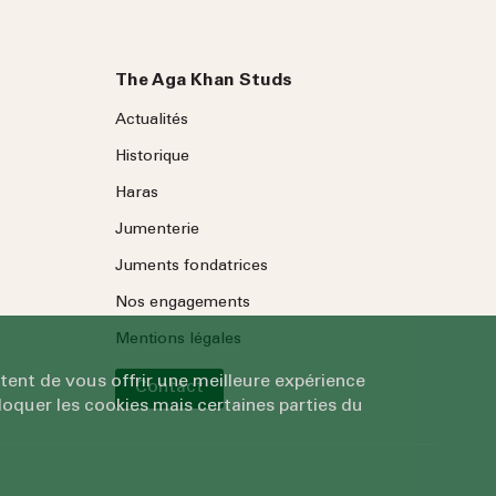
The Aga Khan Studs
Actualités
Historique
Haras
Jumenterie
Juments fondatrices
Nos engagements
Mentions légales
tent de vous offrir une meilleure expérience
Contact
oquer les cookies mais certaines parties du