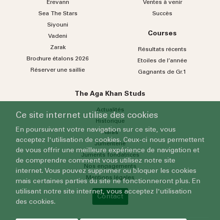
Erevann
Ventes à venir
Sea
The
Stars
Succès
Siyouni
Courses
Vadeni
Zarak
Résultats récents
Brochure étalons 2026
Etoiles de l’année
Réserver une saillie
Gagnants de Gr.1
The Aga Khan Studs
Actualités
Ce site internet utilise des cookies
Historique
En poursuivant votre navigation sur ce site, vous
Haras
acceptez l'utilisation de cookies. Ceux-ci nous permettent
Jumenterie
de vous offrir une meilleure expérience de navigation et
Juments fondatrices
de comprendre comment vous utilisez notre site
Nos engagements
internet. Vous pouvez supprimer ou bloquer les cookies
Mentions légales
mais certaines parties du site ne fonctionneront plus. En
utilisant notre site internet, vous acceptez l'utilisation
Contact
des cookies.