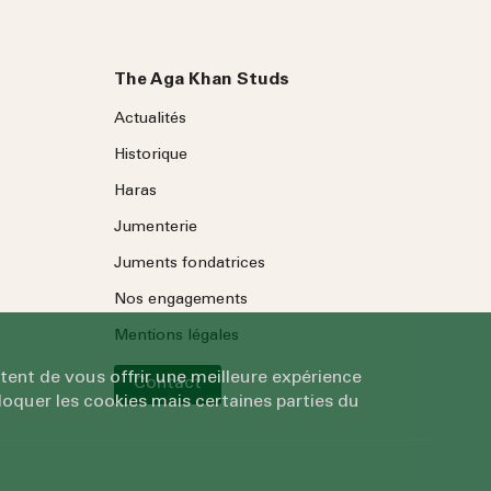
The Aga Khan Studs
Actualités
Historique
Haras
Jumenterie
Juments fondatrices
Nos engagements
Mentions légales
tent de vous offrir une meilleure expérience
Contact
oquer les cookies mais certaines parties du