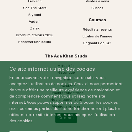
Erevann
Ventes à venir
Sea
The
Stars
Succès
Siyouni
Courses
Vadeni
Zarak
Résultats récents
Brochure étalons 2026
Etoiles de l’année
Réserver une saillie
Gagnants de Gr.1
The Aga Khan Studs
Actualités
Ce site internet utilise des cookies
Historique
En poursuivant votre navigation sur ce site, vous
Haras
acceptez l'utilisation de cookies. Ceux-ci nous permettent
Jumenterie
de vous offrir une meilleure expérience de navigation et
Juments fondatrices
de comprendre comment vous utilisez notre site
Nos engagements
internet. Vous pouvez supprimer ou bloquer les cookies
Mentions légales
mais certaines parties du site ne fonctionneront plus. En
utilisant notre site internet, vous acceptez l'utilisation
Contact
des cookies.