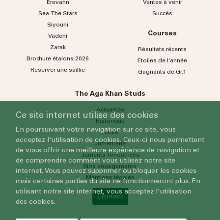
Erevann
Ventes à venir
Sea
The
Stars
Succès
Siyouni
Courses
Vadeni
Zarak
Résultats récents
Brochure étalons 2026
Etoiles de l’année
Réserver une saillie
Gagnants de Gr.1
The Aga Khan Studs
Actualités
Ce site internet utilise des cookies
Historique
En poursuivant votre navigation sur ce site, vous
Haras
acceptez l'utilisation de cookies. Ceux-ci nous permettent
Jumenterie
de vous offrir une meilleure expérience de navigation et
Juments fondatrices
de comprendre comment vous utilisez notre site
Nos engagements
internet. Vous pouvez supprimer ou bloquer les cookies
Mentions légales
mais certaines parties du site ne fonctionneront plus. En
utilisant notre site internet, vous acceptez l'utilisation
Contact
des cookies.