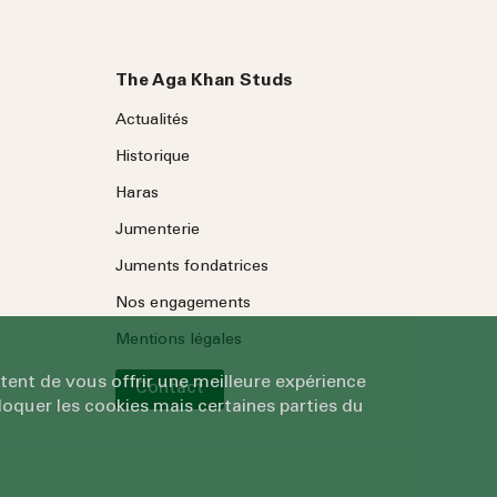
The Aga Khan Studs
Actualités
Historique
Haras
Jumenterie
Juments fondatrices
Nos engagements
Mentions légales
tent de vous offrir une meilleure expérience
Contact
oquer les cookies mais certaines parties du