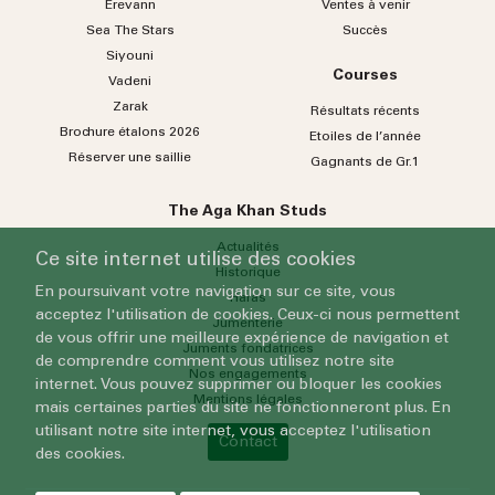
Erevann
Ventes à venir
Sea
The
Stars
Succès
Siyouni
Courses
Vadeni
Zarak
Résultats récents
Brochure étalons 2026
Etoiles de l’année
Réserver une saillie
Gagnants de Gr.1
The Aga Khan Studs
Actualités
Ce site internet utilise des cookies
Historique
En poursuivant votre navigation sur ce site, vous
Haras
acceptez l'utilisation de cookies. Ceux-ci nous permettent
Jumenterie
de vous offrir une meilleure expérience de navigation et
Juments fondatrices
de comprendre comment vous utilisez notre site
Nos engagements
internet. Vous pouvez supprimer ou bloquer les cookies
Mentions légales
mais certaines parties du site ne fonctionneront plus. En
utilisant notre site internet, vous acceptez l'utilisation
Contact
des cookies.