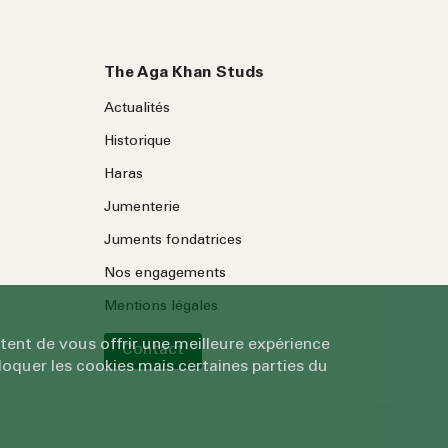
The Aga Khan Studs
Actualités
Historique
Haras
Jumenterie
Juments fondatrices
Nos engagements
Mentions légales
tent de vous offrir une meilleure expérience
Contact
oquer les cookies mais certaines parties du