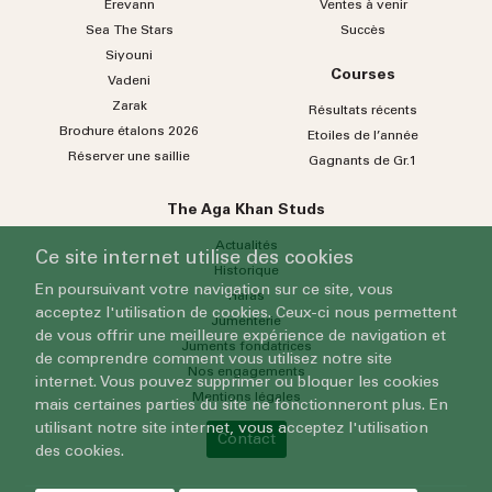
Erevann
Ventes à venir
Sea
The
Stars
Succès
Siyouni
Courses
Vadeni
Zarak
Résultats récents
Brochure étalons 2026
Etoiles de l’année
Réserver une saillie
Gagnants de Gr.1
The Aga Khan Studs
Actualités
Ce site internet utilise des cookies
Historique
En poursuivant votre navigation sur ce site, vous
Haras
acceptez l'utilisation de cookies. Ceux-ci nous permettent
Jumenterie
de vous offrir une meilleure expérience de navigation et
Juments fondatrices
de comprendre comment vous utilisez notre site
Nos engagements
internet. Vous pouvez supprimer ou bloquer les cookies
Mentions légales
mais certaines parties du site ne fonctionneront plus. En
utilisant notre site internet, vous acceptez l'utilisation
Contact
des cookies.